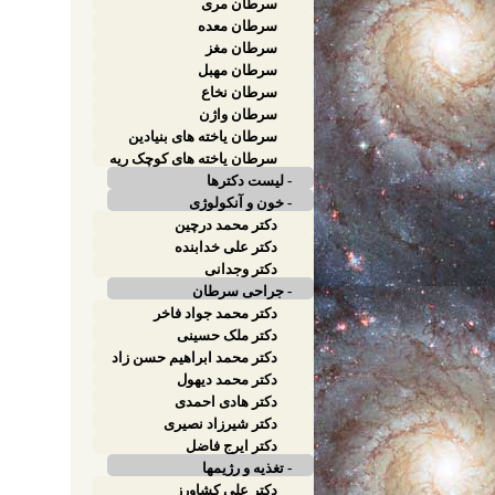
کبدی
سرطان مری
سرطان معده
سرطان مغز
سرطان مهبل
سرطان نخاع
سرطان واژن
سرطان یاخته های بنیادین
پوست
سرطان یاخته های کوچک ریه
- لیست دکترها
- خون و آنکولوژی
دکتر محمد درچین
دکتر علی خدابنده
دکتر وجدانی
- جراحی سرطان
دکتر محمد جواد فاخر
دکتر ملک حسینی
دکتر محمد ابراهیم حسن زاد
دکتر محمد دیهول
دکتر هادی احمدی
دکتر شیرزاد نصیری
دکتر ایرج فاضل
- تغذیه و رژیمها
دکتر علی کشاورز