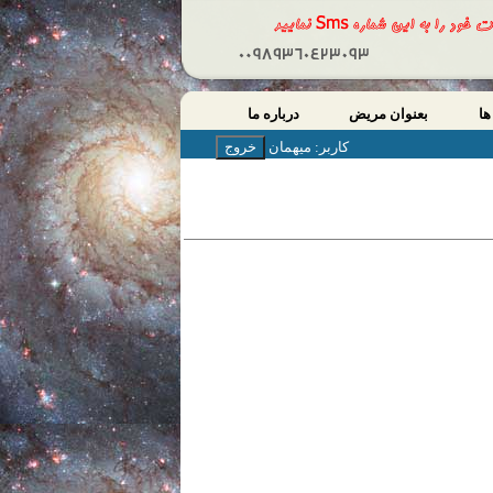
ها
بعنوان مریض
درباره ما
کاربر: میهمان