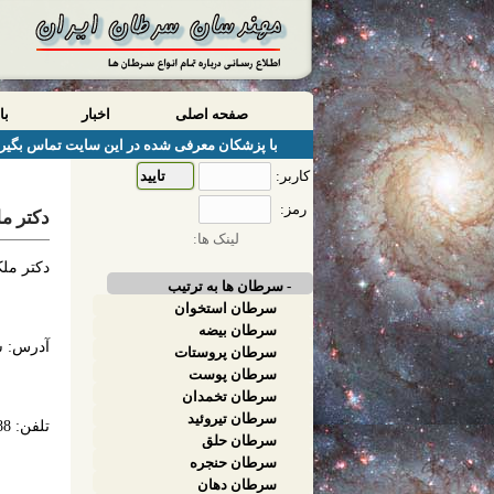
صفحه اصلی
اخبار
با
با پزشکان معرفی شده در این سایت تماس بگیری
کاربر:
رمز:
دکتر م
لینک ها:
دکتر م
- سرطان ها به ترتیب
سرطان استخوان
سرطان بیضه
آدرس: شی
سرطان پروستات
سرطان پوست
سرطان تخمدان
سرطان تیروئید
تلفن: 07112307288
سرطان حلق
سرطان حنجره
سرطان دهان