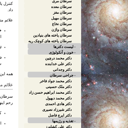
کبدی
سرطان مری
کنترل یا
سرطان معده
داد.
سرطان مغز
سرطان مهبل
علائم م
سرطان نخاع
سرطان واژن
خ
سرطان یاخته های بنیادین
ا
پوست
سرطان یاخته های کوچک ریه
- لیست دکترها
ت
- خون و آنکولوژی
د
دکتر محمد درچین
ش
دکتر علی خدابنده
دکتر وجدانی
همه این 
- جراحی سرطان
دکتر محمد جواد فاخر
علائم م
دکتر ملک حسینی
دکتر محمد ابراهیم حسن زاد
سرطان د
دکتر محمد دیهول
رحم اینه
دکتر هادی احمدی
دکتر شیرزاد نصیری
ک
دکتر ایرج فاضل
- تغذیه و رژیمها
ا
دکتر علی کشاورز