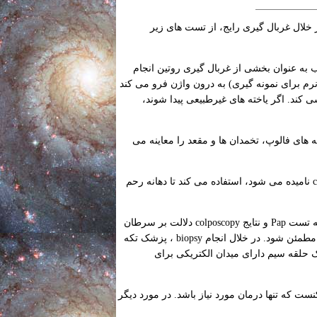
 خلال غربال گیری رایج، از تست های زیر
 به عنوان بخشی از غربال گیری روتین انجام
ایش OB-GYN. در خلال آزمایش، پزشک یک swap (ابزاری نرم برای نمونه گیری) به درون واژن فرو می کند
ی کند. اگر یاخته های غیرطبیعی پیدا شوند،
 های فالوپ، تخمدان ها و مقعد را معاینه می
در خلال معاینه، پزشک از یک میکروسکوپ ویژه که colposcoscope نامیده می شود، استفاده می کند تا دهانه رحم
هنگامی که تست Pap و نتایج colposcopy دلالت بر سرطان
دهانه رحم دارد، ممکنست پزشک یک biopsy انجام دهد تا از تشخیص بعمل آمده مطمئن شود. در خلال انجام biopsy ، پزشک تکه
ز بافت دهانه رحم را جدا می کند. در خلال یک LEEP ، از یک حلقه سیم دارای میدان الکتریکی برای
ت که تنها درمان مورد نیاز باشد. در مورد دیگر