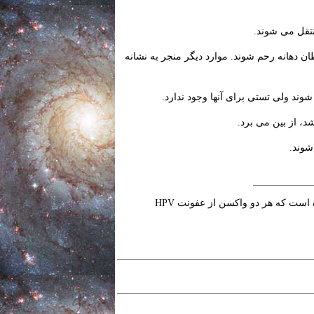
د منجر به سرطان دهانه رحم شوند. موارد دیگر منجر به نشانه
اداره غذا و داروی آمریکا (FDA) دو واکسن را برای جلوگیری از عفونت HPV تائید کرده است که هر دو واکسن از عفونت HPV