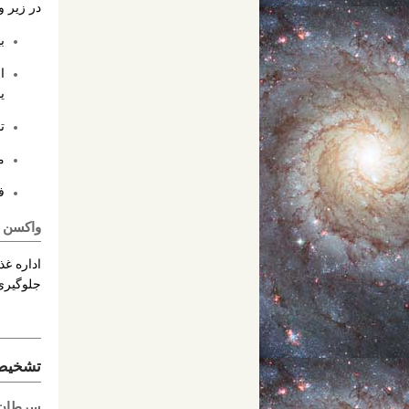
در زیر واقعی
بیش از 100
ی
تا 80 درصد از زنان در زندگی خود دچار HPV شده ان
مع
فق
واکسن 
جلوگیری می کند که خود 
تشخیص 
سرطان 