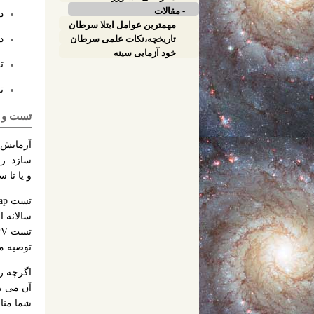
- مقالات
د
مهمترین عوامل ابتلا سرطان
د
تاریخچه،نکات علمی سرطان
خود آزمایی سینه
ت
ت
تست و غ
آزمایش غ
و یا تا سه س
توصیه م
آن می با
شما منا