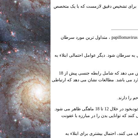
د. برای تشخیص دقیق لازمست که با یک متخصص
عوامل احتمالی ابتلاء به سرطان دهانه رحم کدامند؟ عفونت دهانه رحم همراه با papillomavirus (HPV) ، متداول ترین مورد سرطان
دیل به سرطان شود. دیگر عوامل احتمالی ابتلاء به
انواع خاصی از رابطه جنسی، خطر عفونت HPV را افزایش می دهد که شامل رابطه جنسی پیش از 18
 می باشد. مطالعات نشان می دهد که ارتباطی
م را دارند.
در بیشتر افراد دارای سیستم ایمنی سالم، ویروس HPV خودبخود در خلال 12 تا 18 ماهگی ظاهر می شود.
رف می کنند که توانایی بدن را در مبارزه با عفونت
می کنند، احتمال بیشتری برای ابتلاء به