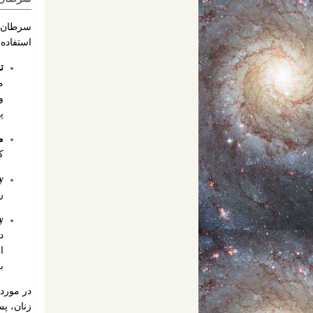
سرطان ده
استفاده 
تس
و
پ
م
ک
:
را
biopsy م
ب
در مورد 
زنان، پس از biopsy ، شیمی درمانی و پر