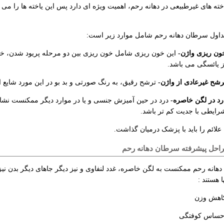
خته های غیرطبیعی در دهانه رحم، اهمیت ویژه ای دارد پس این یاخته ها را می 
تداول سرطان دهانه رحم شامل موارد زیر است:
ون ریزی واژن-
این خون ریزی شامل خون ریزی بین دو مرحله پریود شدن، 
ز یائسگی می باشد.
رشح غیرعادی از واژن-
ترشح رقیق، به رنگ صورتی و بد بو در این مورد شایع 
رد در لگن خاصره-
درد در حین آمیزش جنسی و یا در موارد دیگر ممکنست نشانه 
رایطی با جدیت کم تر باشد.
علائم را باید با پزشک درمیان گذاشت.
راحل پیشرفته سرطان دهانه رحم
هانه رحم ممکنست به لگن خاصره، غدد لنفاوی و نیز دیگر جاهای دیگر بدن نیز
ا هستند :
اهش وزن
حساس کوفتگی