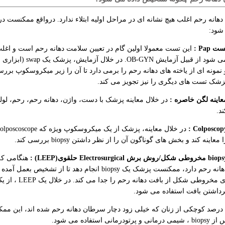
انه رحم اغلب هیچ نشانه ای در مراحل اولیه ابتلاء ندارد. درواقع ممکنست در
شود:
ت Pap :
این تست معمولا اولین گام در تعیین سلامت دهانه رحم است و اغلب
می شود از قبیل آزم
 نمونه ای از یاخته های دهانه رحم را برمی دارد تا آن را زیر میکروسکوپ بررس
زشک تست های دیگری را نیز تجویز می کند.
عاینه لگن خاصره :
در خلال معاینه پزشک با دست، واژن، دهانه رحم، رحم، لوله
ند.
Colposcopy 
 معاینه کند و بخش های گوناگون آن را از نظر داشتن biopsy بررسی کند.
خروطی شکل/روش برش Electrosurgical حلقوی(LEEP) :
ای مخروطی شکل ا
رداشتن بافت استفاده می شود.
درصد کوچکی از زنان که خیلی زود دچار سرطان دهانه رحم شده اند، این ممکنس
تودرمانی استفاده می شود.