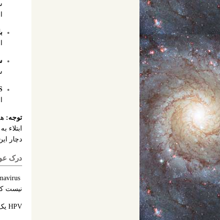
س
ا
ب
ا
س
س
S
ا
توجه:
هر
ابتلاء ب
دچار این
درک عوامل احت
نیست که شما دچار
HPV یک بیماری پوستی است که از طریق تماس پوست با پوست با شخصی که دارای ویروس است، سرایت پیدا می کند.