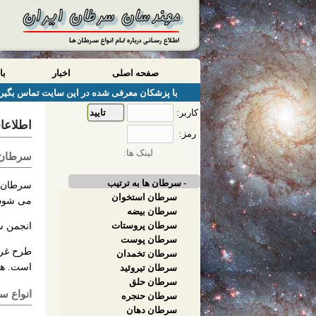
صفحه اصلی
اخبار
با
با پزشکان معرفی شده در این سایت تماس بگیری
کاربر:
اطلاعا
رمز:
لینک ها:
سرطان 
- سرطان ها به ترتیب
سرطان ده
سرطان استخوان
می شود تا
سرطان بیضه
سرطان پروستات
انجمن سرطان آمریکا
سرطان پوست
طرح غرب
سرطان تخمدان
است. همچ
سرطان تیروئید
سرطان حلق
انواع س
سرطان حنجره
سرطان دهان