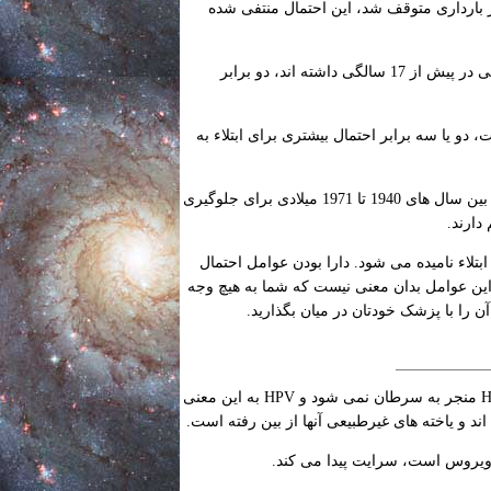
بارداری متوقف شد، این احتمال منتفی شده
زنانی که دو یا سه بار بارداری با دوره کامل داشته اند و یا بارداری کاملی در پیش از 17 سالگی داشته اند، دو برابر
دو یا سه برابر احتمال بیشتری برای ابتلاء به
زنانی که مادرشان DES مصرف می کنند - داروئی که بین سال های 1940 تا 1971 میلادی برای جلوگیری
دارند.
بتلاء نامیده می شود. دارا بودن عوامل احتمال
 این عوامل بدان معنی نیست که شما به هیچ وجه
آن را با پزشک خودتان در میان بگذارید.
Papillomavirus انسانی (HPV) عوامل احتمال ابتلاء حاصله می باشد. اما همه انواع HPV منجر به سرطان نمی شود و HPV به این معنی