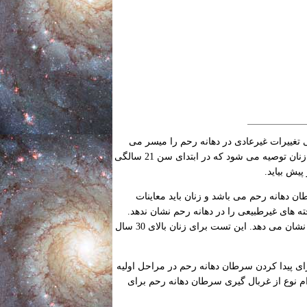
 تغییرات غیرعادی در دهانه رحم را میسر می
سازد. روش های غربال گیری جاری، تست Pap و تست HPV را دربرمی گیرد. به بیشتر زنان توصیه می شود که در ابتدای سن 21 سالگی
طان دهانه رحم می باشد و زنان باید معاینات
مکنست که برخی از موارد یاخته های غیرطبیعی را در دهانه رحم نشان ندهد.
تست HPV خطرات احتمالی شدیدی را که ممکنست منجر به سرطان دهانه رحم شود، نشان می دهد. این تست برای زنان بالای 30 سال
 روش موثری برای پیدا کردن سرطان دهانه رحم در مراحل اولیه
م نوع از غربال گیری سرطان دهانه رحم برای