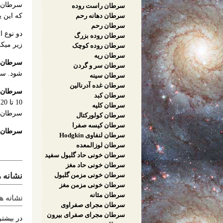
سرطان ده
سرطان راست روده
که این ی
سرطان دهانه رحم
سرطان رحم
سرطان روده بزرگ
زیر میک
سرطان روده کوچک
سرطان ریه
سرطان ی
سرطان سر و گردن
شود. سرطان یادشده، 80 تا 
سرطان سینه
سرطان غده آدرنالین
سرطان از نوع oma
سرطان کبد
0
سرطان کلیه
سرطان ده
سرطان کولورکتال
سرطان کیسه صفرا
سرطان د
سرطان لنفاوی Hodgkin
سرطان لوزالمعده
سرطان خونی حاد گلبول سفید
سرطان خونی حاد مغز
استخوان
نشانه 
سرطان خونی مزمن گلبول
سفید
سرطان خونی مزمن مغز
استخوان
سرطان مثانه
نشانه ه
سرطان مجرای صفراوی
سرطان مجرای صفرای بیرون
در بیشتر