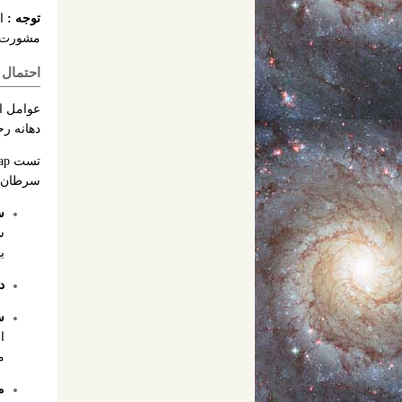
توجه :
ا
مشورت ک
احتمال 
دهانه رحم است
سرطان ده
س
س
ب
د
س
م
م